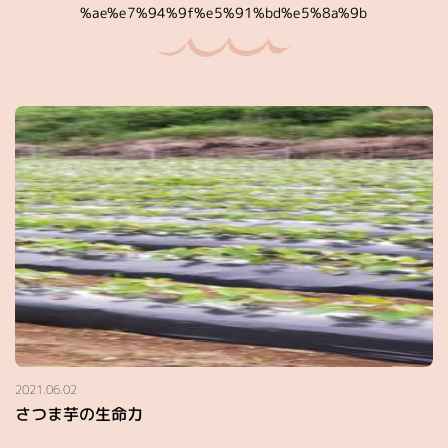
%ae%e7%94%9f%e5%91%bd%e5%8a%9b
2021.06.02
さつま芋の生命力