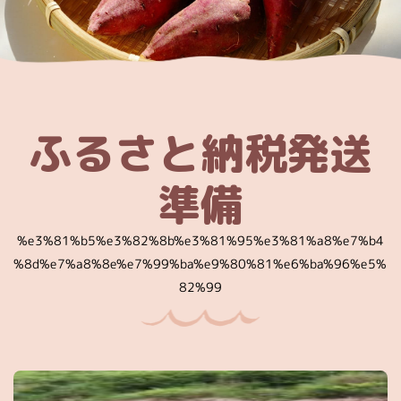
ふるさと納税発送
準備
%e3%81%b5%e3%82%8b%e3%81%95%e3%81%a8%e7%b4
%8d%e7%a8%8e%e7%99%ba%e9%80%81%e6%ba%96%e5%
82%99