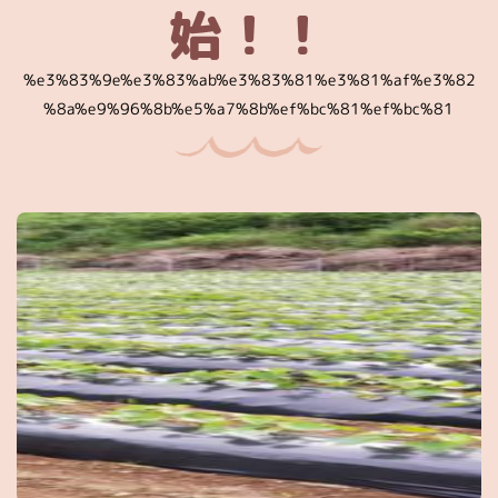
始！！
%e3%83%9e%e3%83%ab%e3%83%81%e3%81%af%e3%82
%8a%e9%96%8b%e5%a7%8b%ef%bc%81%ef%bc%81