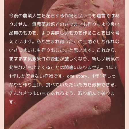
今後の農業人生を左右する作物といっても過言ではあ
りません。無農薬栽培でのさつまいも作り。より良い
品質のものを、より美味しいものを作ることを日々考
えています。私が生まれ育ったこの土地でしか作れな
いさつまいもを作り出したいと思います。これから、
ますます気象条件の変動が激しくなり、新しい病気の
発生なども出てくることは間違いありません。1年に
1作しかできない作物です。one story、1年1年しっ
かりと作り上げ、食べていただいた方を鼓舞できる、
そんなさつまいもであれるよう、取り組んで参りま
す。